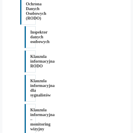
Ochrona
Danych
Osobowych
(RODO)
Inspektor
danych
osobowych
Klauzula
informacyjna
RODO
Klauzula
informacyjna
dla
sygnalistów
Klauzula
informacyjna
–
monitoring
wizyjny