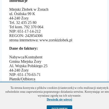
Informacje
Miejski Żłobek w Żorach
ul. Osińska 99 K
44-240 Żory
Tel. 32 435 25 80
Tel kom. 792 370 064
NIP: 651-17-14-212
REGON: 242854306
strona internetowa: www.zorskizlobek.pl
Dane do faktury:
Nabywca/Kontrahent
Gmina Miejska Żory
Al. Wojska Polskiego 25
44-240 Żory
NIP: 651-170-63-71
Płatnik/Odbiorca
Miejski Żłobek Żory
Ul. Osińska 99K
Ta strona korzysta z plików cookies (ciasteczek) w celu realizacji statystyk
odwiedzin oraz zapewnienia poprawnego działania serwisu. Korzystając ze str
44-240 Żory
wyrażasz zgodę na ich używanie.
NIP: 651-17-14-212
Dowiedz się więcej
.