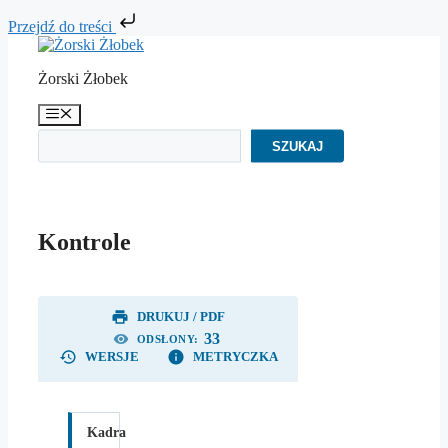
Przejdź do treści
Przejdź
do
Żorski Żłobek
treści
Menu
Szukaj
SZUKAJ
Kontrole
DRUKUJ / PDF
33
ODSŁONY:
WERSJE
METRYCZKA
Kadra