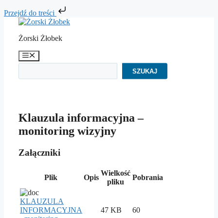
Przejdź do treści
Przejdź
do
Żorski Żłobek
treści
Menu
Szukaj
SZUKAJ
Klauzula informacyjna –
monitoring wizyjny
Załączniki
Wielkość
Plik
Opis
Pobrania
pliku
KLAUZULA
INFORMACYJNA
47 KB
60